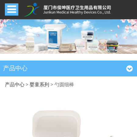
产品中心
勺圆细棒
产品中心
>
婴童系列
>
勺圆细棒