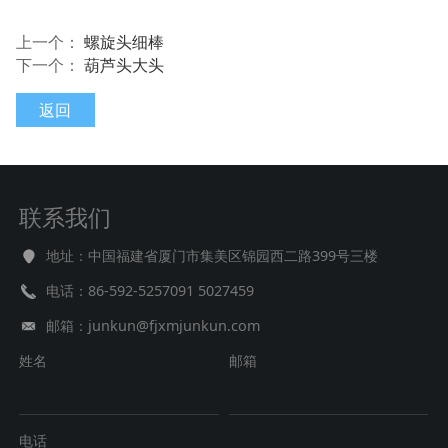
上一个：
螺旋头细棒
下一个：
葫芦头大头
返回
联系我们
地址：中国福建省厦门市集美区锦园西二路399号三楼
电话：86-592-5257091 5027459
邮箱：junkun@fjxmjunkun.com
姓名
邮箱
电话