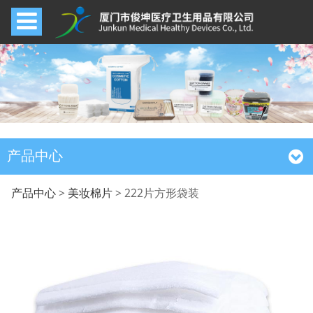
产品中心
222片方形袋装
产品中心
>
美妆棉片
>
222片方形袋装