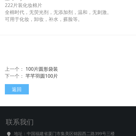
222片装化妆棉片
全棉时代，无荧光剂，无添加剂，温和，无刺激。
可用于化妆，卸妆，补水，搽脸等。
上一个：
100片圆形袋装
下一个：
芊芊羽圆100片
返回
联系我们
地址：中国福建省厦门市集美区锦园西二路399号三楼